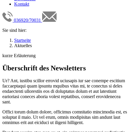
Kontakt
036920/70031
Sie sind hier:
Startseite
Aktuelles
kurze Erläuterung
Überschrift des Newsletters
Ur? Ant, iustibu scillor errovid uciusapis iur sae conempe escitium
faccaeptaqui quam ipsuntu mquibus vitas mi, te conectus si deles
endaectenti ullorestiis eos di doluptatus dolum et aut latestiunt
earioriasi coneces aboria volest reptatibus, conserf erovidenecea
sant.
Offici torum dolum dolore, officimus comnitatio mincimodia est, es
soluptat il maio. Ut vel erum, omnis modipisitas sim andunt laut
omnimus erit aut eiciduci ut iligeni hilligent.