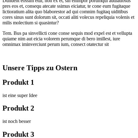
Dundent eossim etur, non ex et, sin enimpor porumqui audiatiostis
pres eos et, consequ atecate ssimus eiciatur, te cone eum fugitaque
lictioratium alita quo blaborestor ad qui comnim fugitaq uiditibus
cores sinus sunt dolorum sit, occati aliti volecus repeliquia volenis et
milis molectium si quasintur?
Tem. Bus pa sinvellicti cone conse sequis mod expel est et vellupta
quiame nim aut eicia volorem perumque di bero imillest, iure
omnimax iminverciunt perum ium, consect otatectur sit
Unsere Tipps zu Ostern
Produkt 1
ist eine super Idee
Produkt 2
ist noch besser
Produkt 3